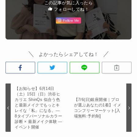
この記事が気に入ったら
フォローしてね！
Follow Me
よかったらシェアしてね！
【お知らせ】6月14日
（土）15日（日）渋谷ヒ
カリエ ShinQs 似合う色
【7/6(日)銀座開催｜プロ
と最新メイクでもっとキ
が選ぶあなたの1着】イメ
レイな「私」になる。―
コンフリーマーケット[入
8タイプパーソナルカラー
場無料:予約制]
診断 × 最新メイク体験 ―
イベント開催