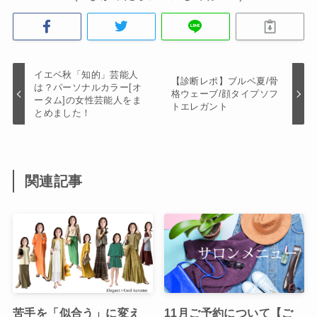
イエベ秋「知的」芸能人
【診断レポ】ブルベ夏/骨
は？パーソナルカラー[オ
格ウェーブ/顔タイプソフ
ータム]の女性芸能人をま
トエレガント
とめました！
関連記事
苦手を「似合う」に変え
11月ご予約について【ご