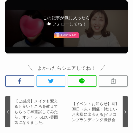
この記事が気に入ったら
フォローしてね！
Follow Me
よかったらシェアしてね！
【ご感想】メイクも変え
【イベントお知らせ】4月
ると良いところを教えて
30日（火）開催！[欲しい
もらって早速試してみた
お客様に出会える]イメコ
ら、オシャレっぽい雰囲
ンブランディング撮影会
気になりました。