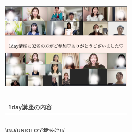
1day講座の内容
\GU/UNIQLOで垢抜け‼︎/