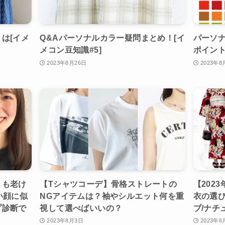
は[イメ
Q&Aパーソナルカラー疑問まとめ！[イ
パーソ
メコン豆知識#5]
ポイント
2023年8月26日
2023年8
りも老け
【Tシャツコーデ】骨格ストレートの
【202
い顔に似
NGアイテムは？袖やシルエット何を重
衣の選び
プ診断で
視して選べばいいの？
ブ/ナチ
2023年8月3日
2023年6