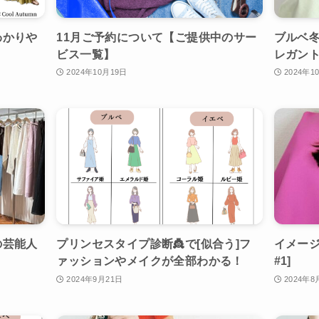
わかりや
11月ご予約について【ご提供中のサー
ブルベ
ビス一覧】
レガント
2024年10月19日
2024年1
の芸能人
プリンセスタイプ診断👸で[似合う]フ
イメージ
ァッションやメイクが全部わかる！
#1]
2024年9月21日
2024年8