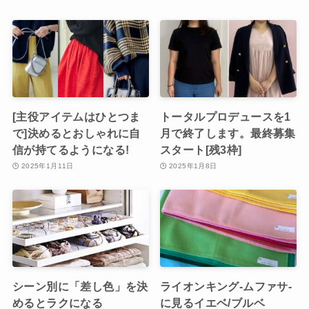
[主役アイテムはひとつま
トータルプロデュースを1
で]決めるとおしゃれに自
月で終了します。最終募集
信が持てるようになる!
スタート[残3枠]
2025年1月11日
2025年1月8日
シーン別に「差し色」を決
ライオンキング-ムファサ-
めるとラクになる
に見るイエベ/ブルベ