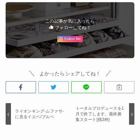
この記事が気に入ったら
フォローしてね！
Follow Me
よかったらシェアしてね！
トータルプロデュースを1
ライオンキング-ムファサ-
月で終了します。最終募
に見るイエベ/ブルベ
集スタート[残3枠]