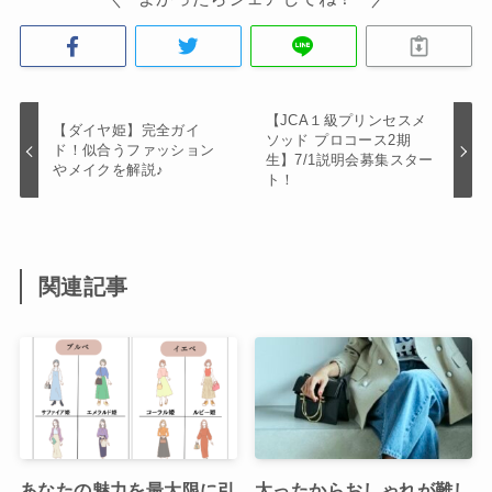
【JCA１級プリンセスメ
【ダイヤ姫】完全ガイ
ソッド プロコース2期
ド！似合うファッション
生】7/1説明会募集スター
やメイクを解説♪
ト！
関連記事
あなたの魅力を最大限に引
太ったからおしゃれが難し