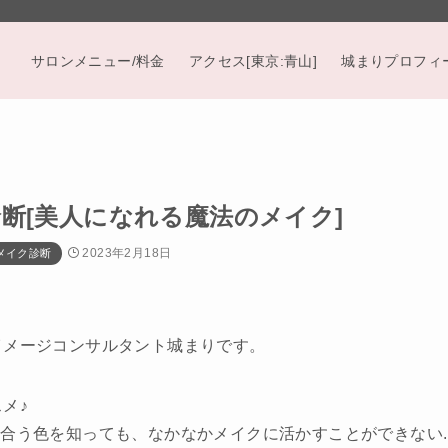
サロンメニュー/料金
アクセス[東京:青山]
城まりプロフィ
断[美人になれる魔法のメイク]
2023年2月18日
メイク診断
イメージコンサルタント城まりです。
メ♪
似合う色を知っても、なかなかメイクに活かすことができない.