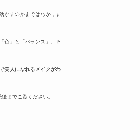
活かすのかまではわかりま
「色」と「バランス」。そ
で美人になれるメイクがわ
最後までご覧ください。