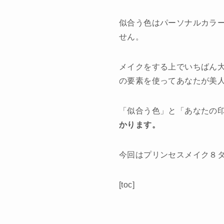
似合う色はパーソナルカラ
せん。
メイクをする上でいちばん
の要素を使ってあなたが美
「似合う色」と「あなたの
かります。
今回はプリンセスメイク８
[toc]