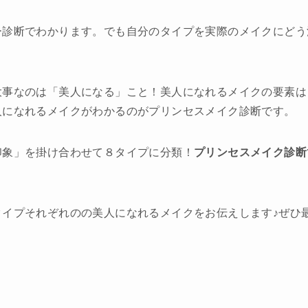
ー診断でわかります。でも自分のタイプを実際のメイクにどう
大事なのは「美人になる」こと！美人になれるメイクの要素は
人になれるメイクがわかるのがプリンセスメイク診断です。
印象」を掛け合わせて８タイプに分類！
プリンセスメイク診断
タイプそれぞれのの美人になれるメイクをお伝えします♪ぜひ