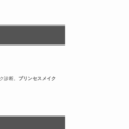
ク診断。
プリンセスメイク