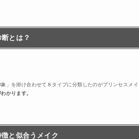
診断とは？
印象」を掛け合わせて８タイプに分類したのがプリンセスメイ
がわかります。
特徴と似合うメイク