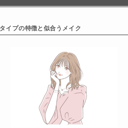
タイプの特徴と似合うメイク