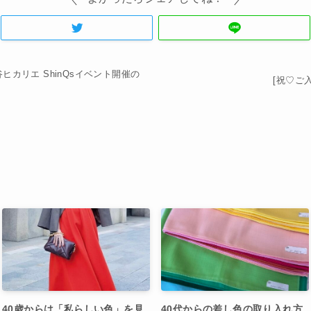
カリエ ShinQsイベント開催の
[祝♡ご
40歳からは「私らしい色」を見
40代からの差し色の取り入れ方