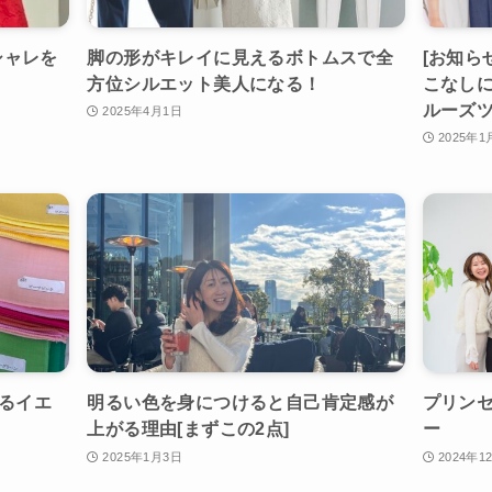
シャレを
脚の形がキレイに見えるボトムスで全
[お知ら
方位シルエット美人になる！
こなし
ルーズ
2025年4月1日
2025年1
見るイエ
明るい色を身につけると自己肯定感が
プリンセ
上がる理由[まずこの2点]
ー
2025年1月3日
2024年1