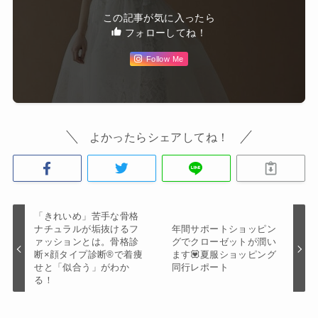
この記事が気に入ったら
フォローしてね！
Follow Me
よかったらシェアしてね！
「きれいめ」苦手な骨格
ナチュラルが垢抜けるフ
年間サポートショッピン
ァッションとは。骨格診
グでクローゼットが潤い
断×顔タイプ診断®️で着痩
ます💟夏服ショッピング
せと「似合う」がわか
同行レポート
る！