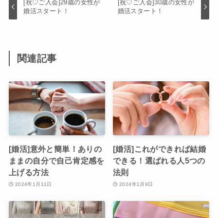
[祝♡ご入会]29歳の女性が
[祝♡ご入会]30歳の女性が
婚活スタート！
婚活スタート！
関連記事
[婚活]意外と簡単！ありの
[婚活]これができれば結婚
ままの自分で自己肯定感を
できる！選ばれる人5つの
上げる方法
法則
2024年1月11日
2024年1月9日