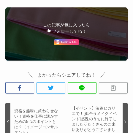
この記事が気に入ったら
フォローしてね！
Follow Me
よかったらシェアしてね！
【イベント】渋谷ヒカリ
資格を趣味に終わらせな
エで！[似合うメイクイベ
い！資格を仕事に活かす
ント]盛況のうちに終了し
ための5つのポイントと
ました♡たくさんのご来
は？（イメージコンサル
店ありがとうございまし
タント）