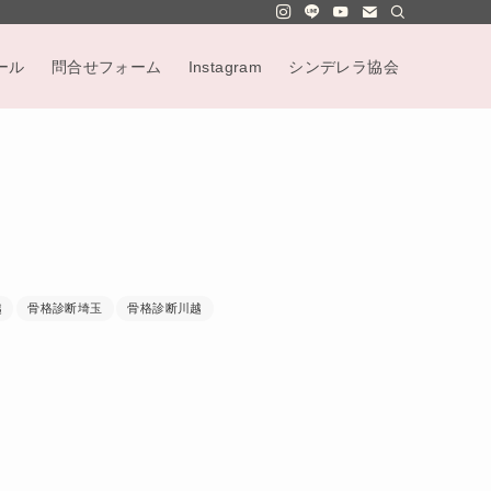
ール
問合せフォーム
Instagram
シンデレラ協会
越
骨格診断埼玉
骨格診断川越