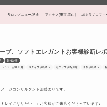
サロンメニュー/料金
アクセス[東京:青山]
城まりプロフィ
ーブ、ソフトエレガントお客様診断レポ
断
骨格診断
ナルカラー診断川越
顔タイプ診断埼玉
顔タイプ診断川越
骨格診断埼玉
イメージコンサルタント加藤まりです。
「キレイになりたい！」お客様がご来店くださっています♪