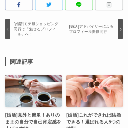
[婚活]モテ服ショッピング
[婚活]アドバイザーによる
同行で「魅せるプロフィ
プロフィール撮影同行
ール」へ！
関連記事
[婚活]意外と簡単！ありの
[婚活]これができれば結婚
ままの自分で自己肯定感を
できる！選ばれる人5つの