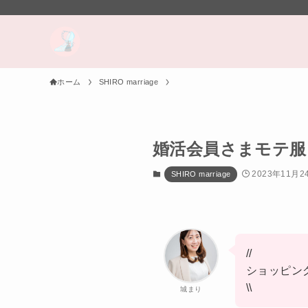
ホーム
SHIRO marriage
婚活会員さまモテ服
2023年11月2
SHIRO marriage
//
ショッピン
\\
城まり