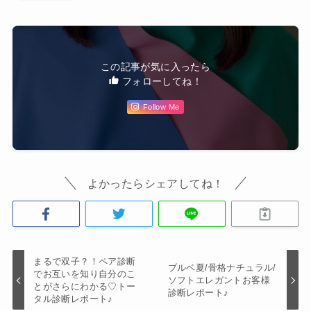
この記事が気に入ったら
フォローしてね！
Follow Me
よかったらシェアしてね！
まるで双子？！ペア診断
ブルベ夏/骨格ナチュラル/
でお互いを知り自分のこ
ソフトエレガントお客様
とがさらにわかる♡トー
診断レポート♪
タル診断レポート♪