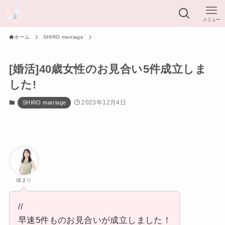
メニュー
ホーム
SHIRO marriage
[婚活]40歳女性のお見合い5件成立しま
した!
2023年12月4日
SHIRO marriage
城まり
//
早速5件ものお見合いが成立しました！