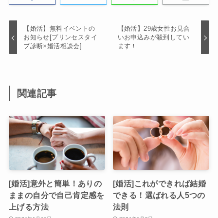
【婚活】無料イベントの
【婚活】29歳女性お見合
お知らせ[プリンセスタイ
いお申込みが殺到してい
プ診断×婚活相談会]
ます！
関連記事
[婚活]意外と簡単！ありの
[婚活]これができれば結婚
ままの自分で自己肯定感を
できる！選ばれる人5つの
上げる方法
法則